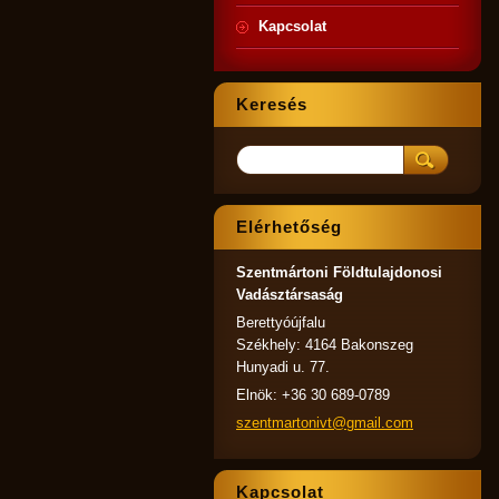
Kapcsolat
Keresés
Elérhetőség
Szentmártoni Földtulajdonosi
Vadásztársaság
Berettyóújfalu
Székhely: 4164 Bakonszeg
Hunyadi u. 77.
Elnök: +36 30 689-0789
szentmar
tonivt@g
mail.com
Kapcsolat