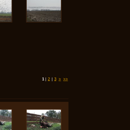
1
|
2
|
3
>
>>