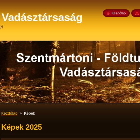
 Vadásztársaság
Kezdőlap
el
Kezdőlap
>
Képek
Képek 2025