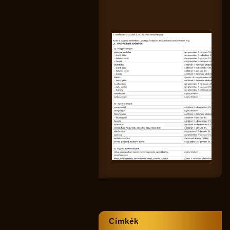
Címkék