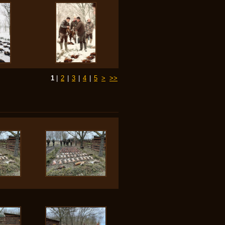
1
|
2
|
3
|
4
|
5
>
>>