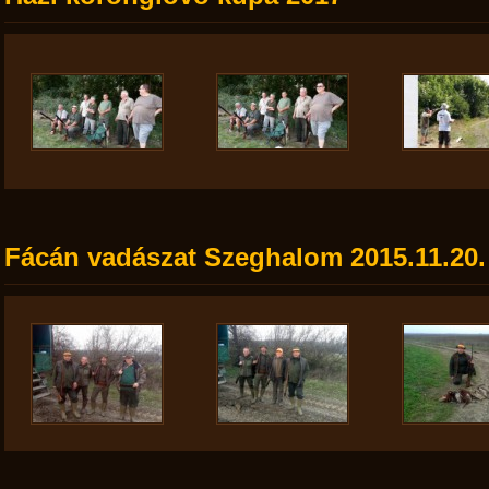
Fácán vadászat Szeghalom 2015.11.20.