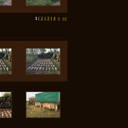
1
|
2
|
3
|
4
>
>>