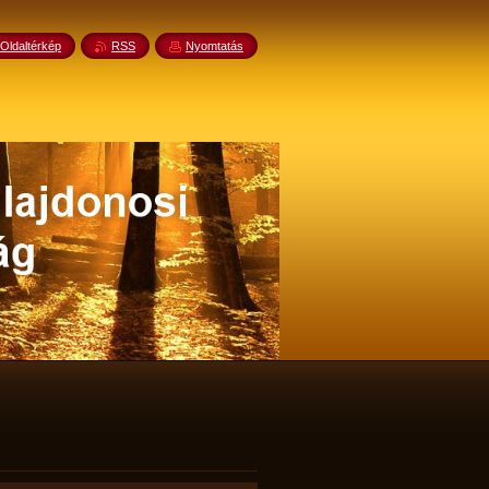
Oldaltérkép
RSS
Nyomtatás