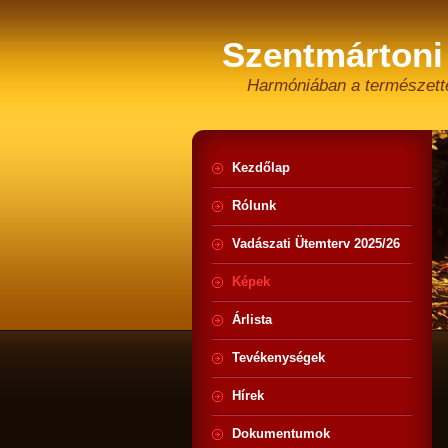
Szentmártoni
Harmóniában a természett
Kezdőlap
Rólunk
Vadászati Ütemterv 2025/26
Képek
Árlista
Tevékenységek
Hírek
Dokumentumok