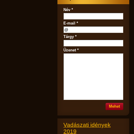
Név *
E-mail *
Tárgy *
Üzenet *
Vadászati idények
2019