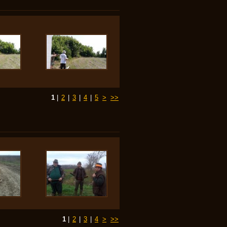
1
|
2
|
3
|
4
|
5
>
>>
1
|
2
|
3
|
4
>
>>