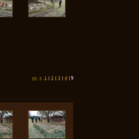
<<
<
1
|
2
|
3
|
4
|
5