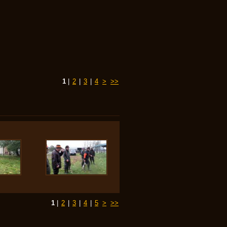
1
|
2
|
3
|
4
>
>>
1
|
2
|
3
|
4
|
5
>
>>