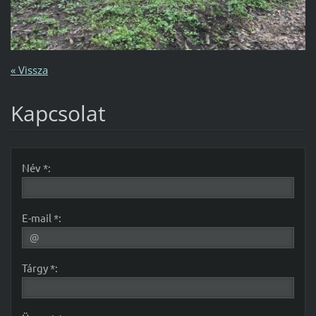
« Vissza
Kapcsolat
Név *:
E-mail *:
Tárgy *: