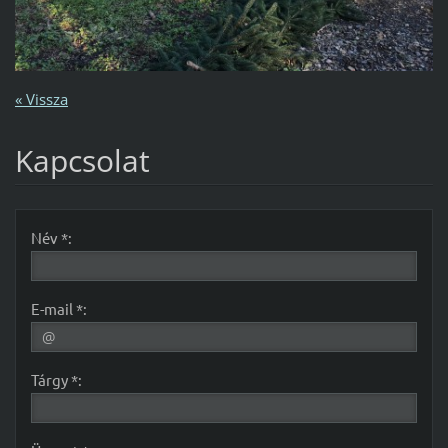
« Vissza
Kapcsolat
Név *:
E-mail *:
Tárgy *: