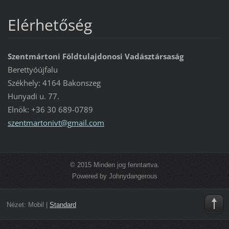
Elérhetőség
Szentmártoni Földtulajdonosi Vadásztársaság
Berettyóújfalu
Székhely: 4164 Bakonszeg
Hunyadi u. 77.
Elnök: +36 30 689-0789
szentmar
tonivt@g
mail.com
© 2015 Minden jog fenntartva.
Powered by Johnydangerous
Nézet:
Mobil
|
Standard