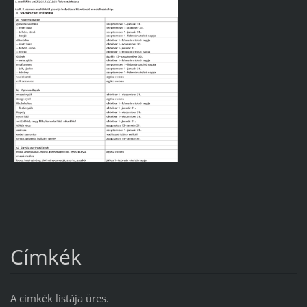
Címkék
A címkék listája üres.