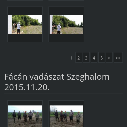
1
2
3
4
5
>
>>
Fácán vadászat Szeghalom
2015.11.20.