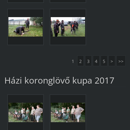
1
2
3
4
5
>
>>
Házi koronglövő kupa 2017