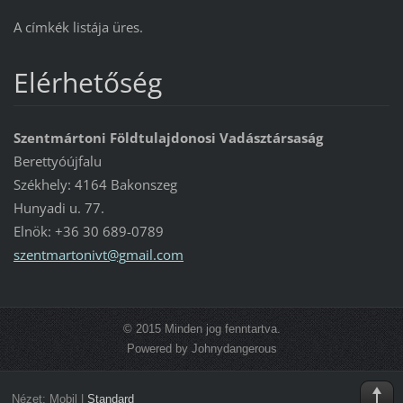
A címkék listája üres.
Elérhetőség
Szentmártoni Földtulajdonosi Vadásztársaság
Berettyóújfalu
Székhely: 4164 Bakonszeg
Hunyadi u. 77.
Elnök: +36 30 689-0789
szentmar
tonivt@g
mail.com
© 2015 Minden jog fenntartva.
Powered by Johnydangerous
Nézet:
Mobil
|
Standard