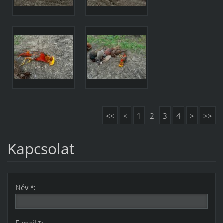
<<
<
1
2
3
4
>
>>
Kapcsolat
Név *:
E-mail *: