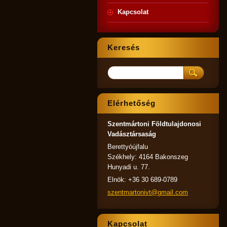
Kapcsolat
Keresés
Elérhetőség
Szentmártoni Földtulajdonosi
Vadásztársaság
Berettyóújfalu
Székhely: 4164 Bakonszeg
Hunyadi u. 77.
Elnök: +36 30 689-0789
szentmar
tonivt@g
mail.com
Kapcsolat