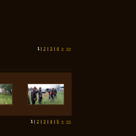
1
|
2
|
3
|
4
>
>>
1
|
2
|
3
|
4
|
5
>
>>