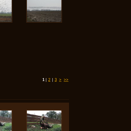
1
|
2
|
3
>
>>