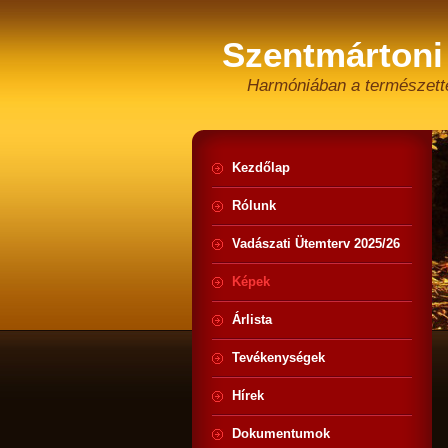
Szentmártoni
Harmóniában a természett
Kezdőlap
Rólunk
Vadászati Ütemterv 2025/26
Képek
Árlista
Tevékenységek
Hírek
Dokumentumok