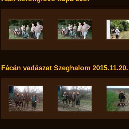
Fácán vadászat Szeghalom 2015.11.20.