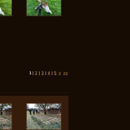
1
|
2
|
3
|
4
|
5
>
>>