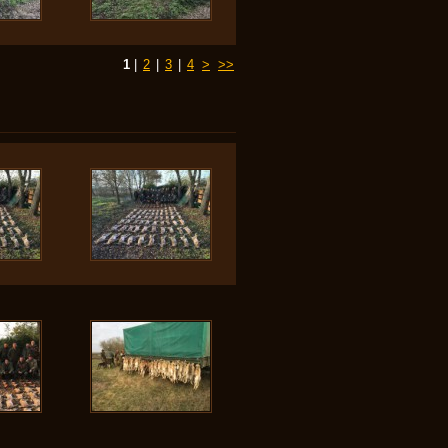
1
|
2
|
3
|
4
>
>>