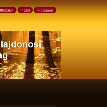
Oldaltérkép
RSS
Nyomtatás