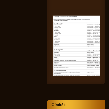
Címkék