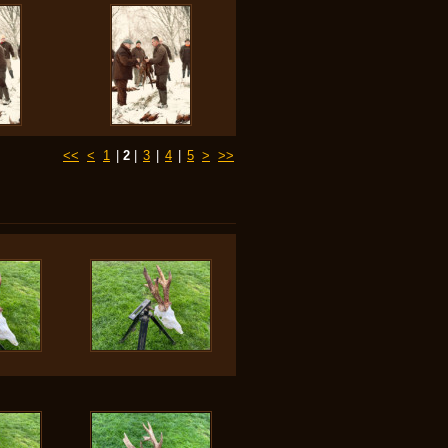
<<
<
1
|
2
|
3
|
4
|
5
>
>>