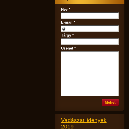
Név *
E-mail *
Tárgy *
Üzenet *
Vadászati idények
2019