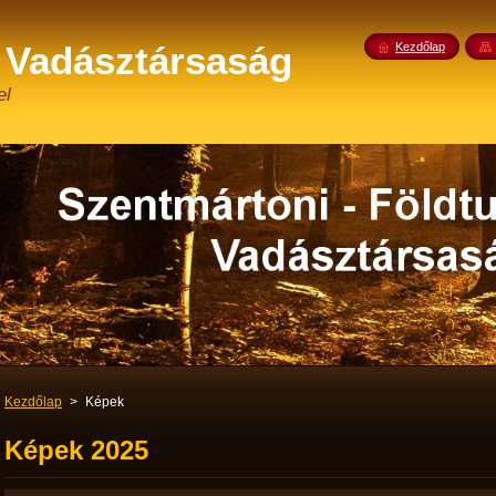
 Vadásztársaság
Kezdőlap
el
Kezdőlap
>
Képek
Képek 2025