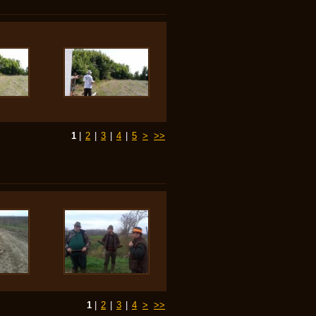
1
|
2
|
3
|
4
|
5
>
>>
1
|
2
|
3
|
4
>
>>